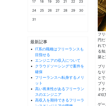
17
18
19
20
21
22
23
24
25
26
27
28
29
30
31
フリ
円だ
最新記事
れて
IT系の職種はフリーランスも
る知
目指せる
築と
エンジニアの収入について
クラウドソーシングで案件を
ブリ
確保
なり
フリーランスへ転身するメリ
とで
ット
ブリ
高い将来性があるフリーラン
トナ
スのエンジニア
41
高収入を期待できるフリーラ
ゲー
ンスエンジニアの職種