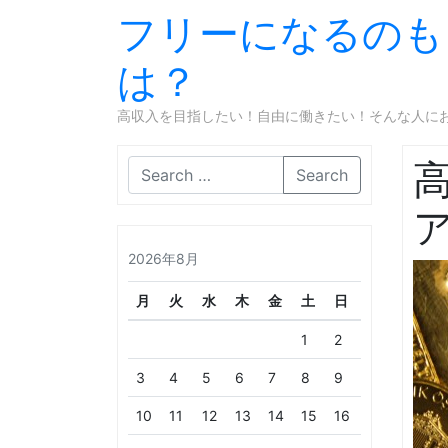
フリーになるのも
は？
高収入を目指したい！自由に働きたい！そんな人に
Search
2026年8月
月
火
水
木
金
土
日
1
2
3
4
5
6
7
8
9
10
11
12
13
14
15
16