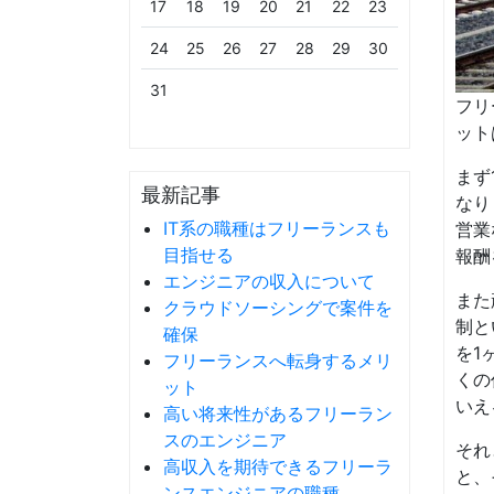
17
18
19
20
21
22
23
24
25
26
27
28
29
30
31
フリ
ット
まず
最新記事
なり
IT系の職種はフリーランスも
営業
目指せる
報酬
エンジニアの収入について
また
クラウドソーシングで案件を
制と
確保
を1
フリーランスへ転身するメリ
くの
ット
いえ
高い将来性があるフリーラン
スのエンジニア
それ
高収入を期待できるフリーラ
と、
ンスエンジニアの職種