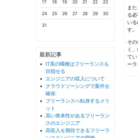
17
18
19
20
21
22
23
また
24
25
26
27
28
29
30
る必
いる
31
す。
その
く、
最新記事
てい
IT系の職種はフリーランスも
ーラ
目指せる
エンジニアの収入について
クラウドソーシングで案件を
確保
フリーランスへ転身するメリ
ット
高い将来性があるフリーラン
スのエンジニア
高収入を期待できるフリーラ
ンスエンジニアの職種